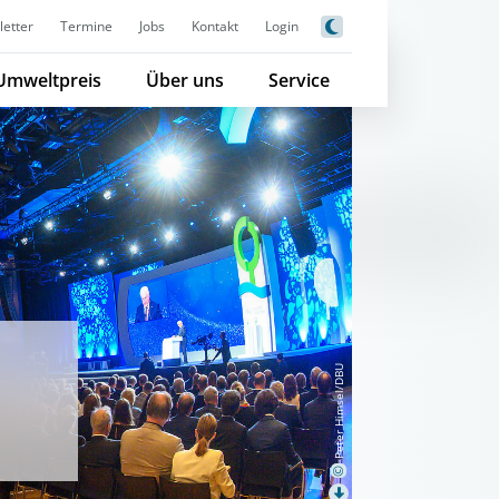
etter
Termine
Jobs
Kontakt
Login
Umweltpreis
Über uns
Service
Peter Himsel/DBU
©