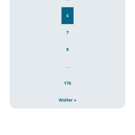
6
7
8
…
176
Weiter »