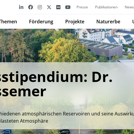
Presse
Publikationen
Newsl
Themen
Förderung
Projekte
Naturerbe
stipendium: Dr.
ssemer
schiedenen atmosphärischen Reservoiren und seine Auswirk
elasteten Atmosphäre