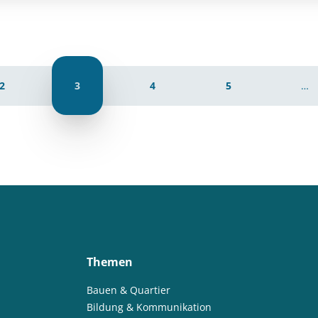
2
3
4
5
…
Themen
Bauen & Quartier
Bildung & Kommunikation