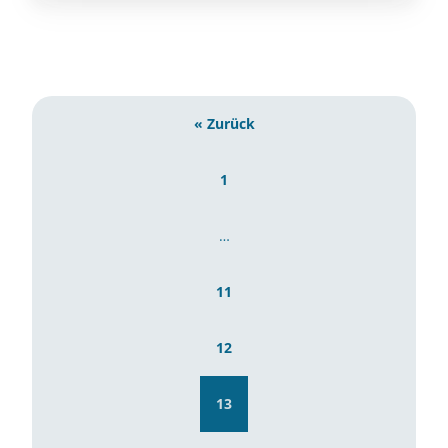
« Zurück
1
…
11
12
13