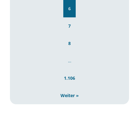
6
7
8
…
1.106
Weiter »