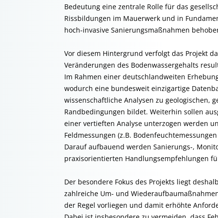
Bedeutung eine zentrale Rolle für das gesellsc
Rissbildungen im Mauerwerk und in Fundament
hoch-invasive Sanierungsmaßnahmen behobe
Vor diesem Hintergrund verfolgt das Projekt d
Veränderungen des Bodenwassergehalts resul
Im Rahmen einer deutschlandweiten Erhebung 
wodurch eine bundesweit einzigartige Datenba
wissenschaftliche Analysen zu geologischen,
Randbedingungen bildet. Weiterhin sollen aus
einer vertieften Analyse unterzogen werden u
Feldmessungen (z.B. Bodenfeuchtemessungen o
Darauf aufbauend werden Sanierungs-, Monitor
praxisorientierten Handlungsempfehlungen fü
Der besondere Fokus des Projekts liegt deshalb
zahlreiche Um- und Wiederaufbaumaßnahmen 
der Regel vorliegen und damit erhöhte Anford
Dabei ist insbesondere zu vermeiden, dass Fe