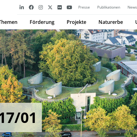
Presse
Publikationen
Newsl
Themen
Förderung
Projekte
Naturerbe
17/01