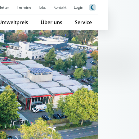
etter
Termine
Jobs
Kontakt
Login
Umweltpreis
Über uns
Service