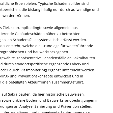
haftliche Erbe spielen. Typische Schadensbilder sind
bereichen, die bislang häufig nur durch aufwendige und
n werden können.
as Ziel, schrumpfbedingte sowie allgemein aus
tierende Gebäudeschäden näher zu betrachten:
sollen Schadensfälle systematisch erfasst werden,
sis entsteht, welche die Grundlage für weiterführende
 geographischen und bauwerksbezogenen
gewählte, repräsentative Schadensfälle an Sakralbauten
nd durch standortspezifische ergänzende Labor- und
der durch Rissmonitoring) ergänzt untersucht werden.
ing- und Präventionskonzepte entwickelt und in
r die beteiligten Akteur*innen zusammengeführt.
 auf Sakralbauten, da hier historische Bauweisen,
sowie unklare Boden- und Bauwerksrandbedingungen in
erungen an Analyse, Sanierung und Prävention stellen.
hlinterpretationen und ungeeignete Sanierungen dazu