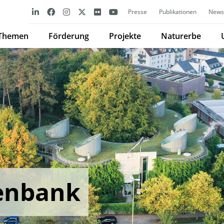
Presse
Publikationen
Newsl
Themen
Förderung
Projekte
Naturerbe
enbank