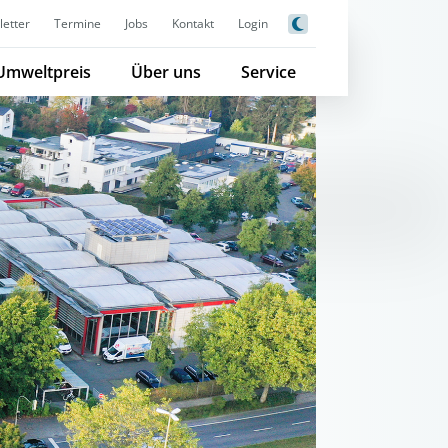
etter
Termine
Jobs
Kontakt
Login
Umweltpreis
Über uns
Service