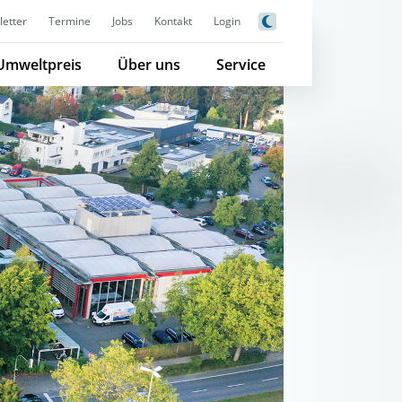
etter
Termine
Jobs
Kontakt
Login
Umweltpreis
Über uns
Service