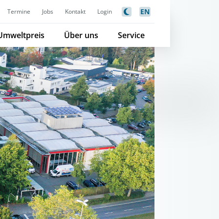
EN
Termine
Jobs
Kontakt
Login
Umweltpreis
Über uns
Service