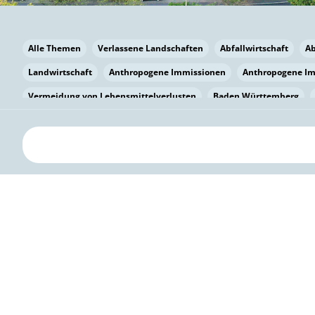
Alle Themen
Verlassene Landschaften
Abfallwirtschaft
A
Landwirtschaft
Anthropogene Immissionen
Anthropogene I
Vermeidung von Lebensmittelverlusten
Baden Württemberg
Bayern
Bayern
Beatmungssysteme
Beratung
Berlin
bilaterale Zu-sammenarbeit
Bildung
Bildung / Kommunikati
Pflanzenkohle
Biodiversität
Biodiversität
Biogas
Bioga
Vermeidung von Lebensmittelverlusten
Brandenburg
Breme
Bürgerwissenschaft
Capacity Building
Capacity Building
Circular Economy
Bürgerenergie
Bürgerbeteiligung
Citize
Bürgerwissenschaft
Klimawandel
Klimakrise
Klimaschutz
Kooperation
Kooperation mit KMU
Grenzüberschreitend
D
Deutscher Umweltpreis
Digitale Bildung
Digitaler Landschaf