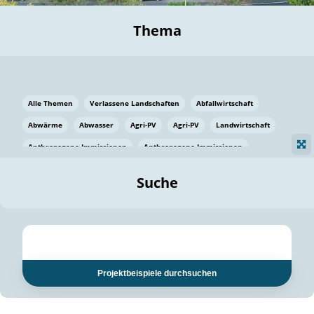
Thema
Alle Themen
Verlassene Landschaften
Abfallwirtschaft
Abwärme
Abwasser
Agri-PV
Agri-PV
Landwirtschaft
Anthropogene Immissionen
Anthropogene Immissionen
Vermeidung von Lebensmittelverlusten
Baden Württemberg
Suche
Ostsee
Bauen
Baumaterial
Bayern
Bayern
Beatmungssysteme
Beratung
Berlin
Bestäuber
bilaterale Zu-sammenarbeit
bilaterale Zu-sammenarbeit
Bildung
Bildung / Kommunikation
Projektbeispiele durchsuchen
Bildung für nachhaltige Entwicklung
Pflanzenkohle
Biodiversität
Biodiversität
Biogas
Biogas