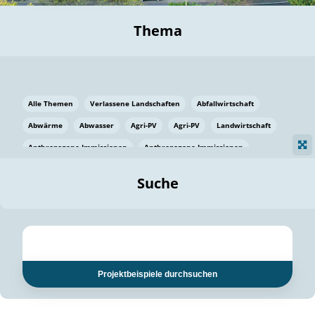
Thema
Alle Themen
Verlassene Landschaften
Abfallwirtschaft
Abwärme
Abwasser
Agri-PV
Agri-PV
Landwirtschaft
Anthropogene Immissionen
Anthropogene Immissionen
Vermeidung von Lebensmittelverlusten
Baden Württemberg
Suche
Ostsee
Bauen
Baumaterial
Bayern
Bayern
Beatmungssysteme
Beratung
Berlin
Bestäuber
bilaterale Zu-sammenarbeit
bilaterale Zu-sammenarbeit
Bildung
Bildung / Kommunikation
Projektbeispiele durchsuchen
Bildung für nachhaltige Entwicklung
Pflanzenkohle
Biodiversität
Biodiversität
Biogas
Biogas