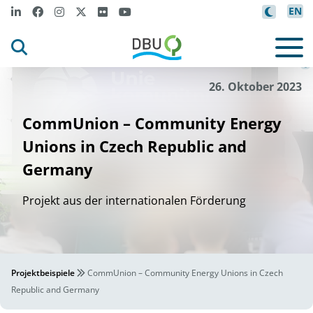
EN
ety
Frank Bo
l
d Soci
©
26. Oktober 2023
CommUnion – Community Energy
Unions in Czech Republic and
Germany
Projekt aus der internationalen Förderung
Projektbeispiele
CommUnion – Community Energy Unions in Czech
Republic and Germany