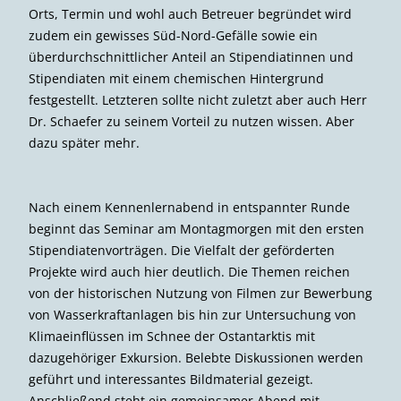
Strahlender Sonnenschein und angenehme 20 Grad
begrüßen die Stipendiatinnen und Stipendiaten zum
161. Stipendiatenseminar im idyllischen Schwarzwald in
Falkau bei Freiburg.
Bereits erste Gespräche über die Anreise, welche von
einer 8-stündigen Zugfahrt aus Hamburg bis zu einer
Mountainbike-Tour aus Freiburg reicht, belegen die
bunte Vielfalt an Teilnehmerinnen und Teilnehmern.
Orts, Termin und wohl auch Betreuer begründet wird
zudem ein gewisses Süd-Nord-Gefälle sowie ein
überdurchschnittlicher Anteil an Stipendiatinnen und
Stipendiaten mit einem chemischen Hintergrund
festgestellt. Letzteren sollte nicht zuletzt aber auch Herr
Dr. Schaefer zu seinem Vorteil zu nutzen wissen. Aber
dazu später mehr.