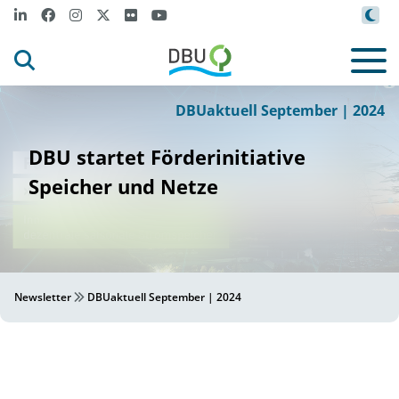
,
t
/DBU
urbans78
AdobeS
ock
©
DBUaktuell September | 2024
DBU startet Förderinitiative
Speicher und Netze
Newsletter
DBUaktuell September | 2024