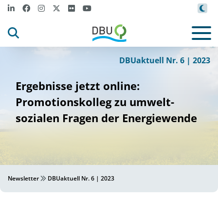
m
m
Canva_
to
czykbar
tek von get
t
ges
y i
©
DBUaktuell Nr. 6 | 2023
Ergebnisse jetzt online:
Promotionskolleg zu umwelt-
sozialen Fragen der Energiewende
Newsletter
DBUaktuell Nr. 6 | 2023