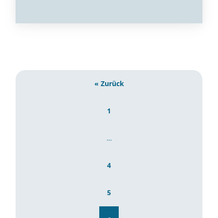
« Zurück
1
…
4
5