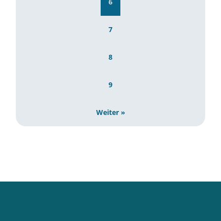
6
7
8
9
Weiter »