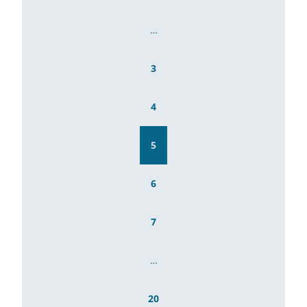
…
3
4
5
6
7
…
20