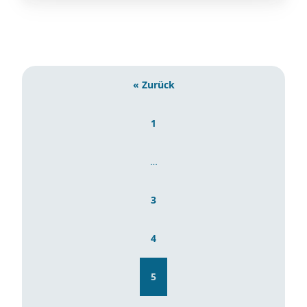
« Zurück
1
…
3
4
5