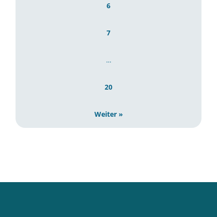
6
7
…
20
Weiter »