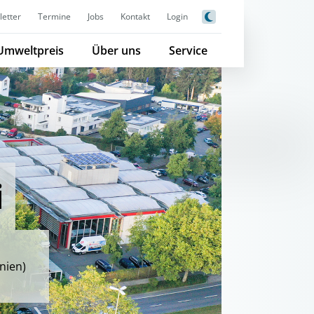
etter
Termine
Jobs
Kontakt
Login
Umweltpreis
Über uns
Service
i
nien)