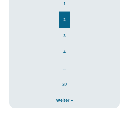
1
2
3
4
…
20
Weiter »