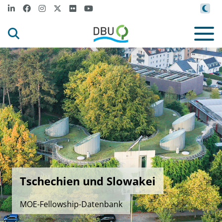
Tschechien und Slowakei
MOE-Fellowship-Datenbank