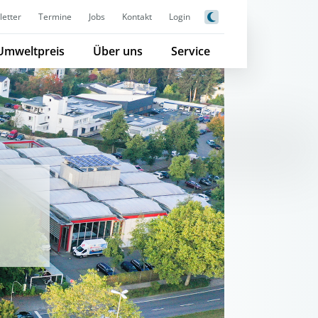
etter
Termine
Jobs
Kontakt
Login
Umweltpreis
Über uns
Service