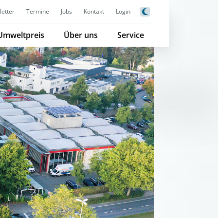
etter
Termine
Jobs
Kontakt
Login
Umweltpreis
Über uns
Service