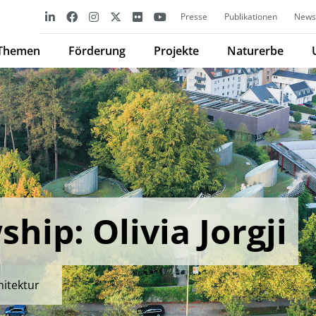
Presse
Publikationen
Newsl
Themen
Förderung
Projekte
Naturerbe
hip: Olivia Jorgji
hitektur