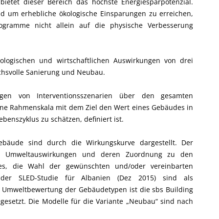
ietet dieser Bereich das höchste Energiesparpotenzial.
und um erhebliche ökologische Einsparungen zu erreichen,
ogramme nicht allein auf die physische Verbesserung
ökologischen und wirtschaftlichen Auswirkungen von drei
chsvolle Sanierung und Neubau.
ngen von Interventionsszenarien über den gesamten
ne Rahmenskala mit dem Ziel den Wert eines Gebäudes in
enszyklus zu schätzen, definiert ist.
ebäude sind durch die Wirkungskurve dargestellt. Der
ler Umweltauswirkungen und deren Zuordnung zu den
s, die Wahl der gewünschten und/oder vereinbarten
 der SLED-Studie für Albanien (Dez 2015) sind als
 Umweltbewertung der Gebäudetypen ist die sbs Building
ngesetzt. Die Modelle für die Variante „Neubau“ sind nach