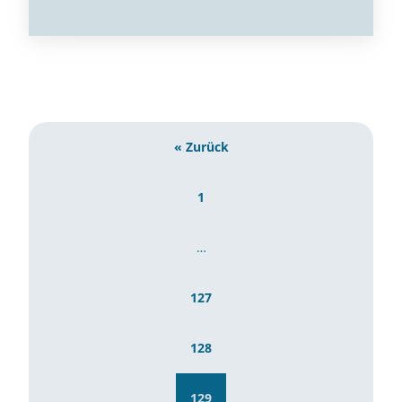
« Zurück
1
…
127
128
129