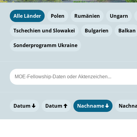
Alle Länder
Polen
Rumänien
Ungarn
Tschechien und Slowakei
Bulgarien
Balkan
Sonderprogramm Ukraine
Datum
Datum
Nachname
Nachn