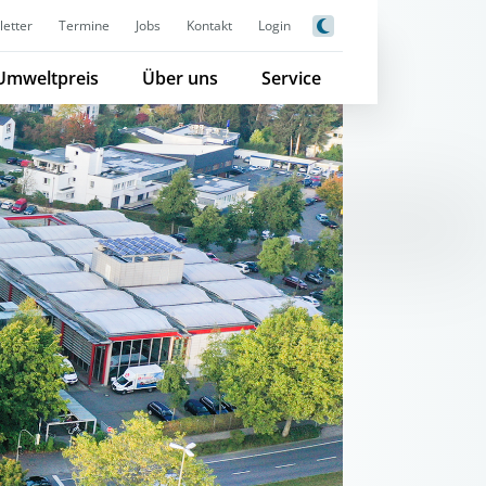
etter
Termine
Jobs
Kontakt
Login
Umweltpreis
Über uns
Service