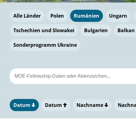
Alle Länder
Polen
Rumänien
Ungarn
Tschechien und Slowakei
Bulgarien
Balkan
Sonderprogramm Ukraine
Datum
Datum
Nachname
Nachn