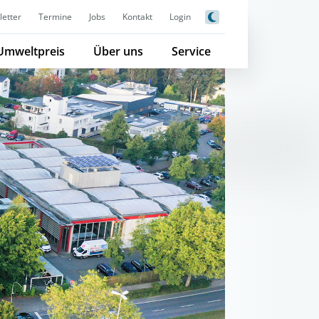
etter
Termine
Jobs
Kontakt
Login
Umweltpreis
Über uns
Service