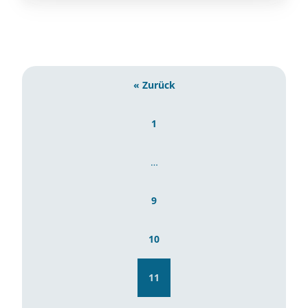
« Zurück
1
…
9
10
11