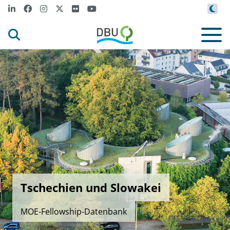
Tschechien und Slowakei
MOE-Fellowship-Datenbank