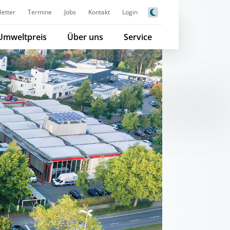
etter
Termine
Jobs
Kontakt
Login
Umweltpreis
Über uns
Service