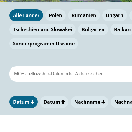
Alle Länder
Polen
Rumänien
Ungarn
Tschechien und Slowakei
Bulgarien
Balkan
Sonderprogramm Ukraine
Datum
Datum
Nachname
Nachn