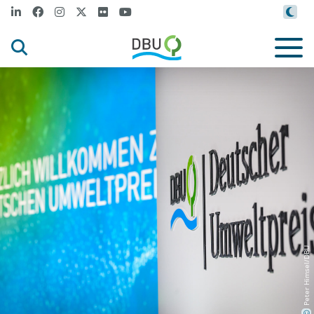
Peter Himsel/DBU
©