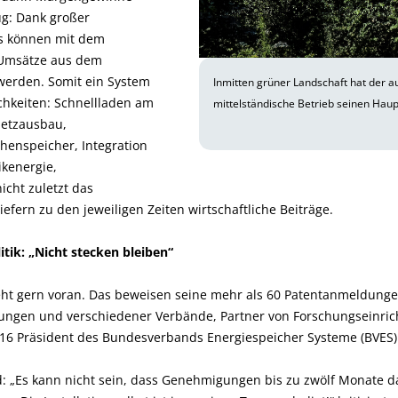
ug: Dank großer
ys können mit dem
 Umsätze aus dem
werden. Somit ein System
Inmitten grüner Landschaft hat der au
chkeiten: Schnellladen am
mittelständische Betrieb seinen Haup
etzausbau,
henspeicher, Integration
ikenergie,
cht zuletzt das
efern zu den jeweiligen Zeiten wirtschaftliche Beiträge.
itik: „Nicht stecken bleiben“
geht gern voran. Das beweisen seine mehr als 60 Patentanmeldunge
tungen und verschiedener Verbände, Partner von Forschungseinric
16 Präsident des Bundesverbands Energiespeicher Systeme (BVES)
und: „Es kann nicht sein, dass Genehmigungen bis zu zwölf Monate