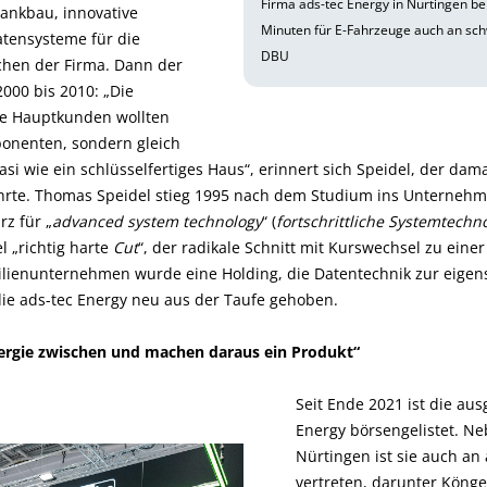
Firma ads-tec Energy in Nürtingen bei
ankbau, innovative
Minuten für E-Fahrzeuge auch an sch
tensysteme für die
DBU
hen der Firma. Dann der
000 bis 2010: „Die
re Hauptkunden wollten
onenten, sondern gleich
si wie ein schlüsselfertiges Haus“, erinnert sich Speidel, der dam
rte. Thomas Speidel stieg 1995 nach dem Studium ins Unternehme
rz für „
advanced system technology
“ (
fortschrittliche Systemtechn
l „richtig harte
Cut
“, der radikale Schnitt mit Kurswechsel zu ein
lienunternehmen wurde eine Holding, die Datentechnik zur eigen
 die ads-tec Energy neu aus der Taufe gehoben.
nergie zwischen und machen daraus ein Produkt“
Seit Ende 2021 ist die au
Energy börsengelistet. N
Nürtingen ist sie auch a
vertreten, darunter Könge