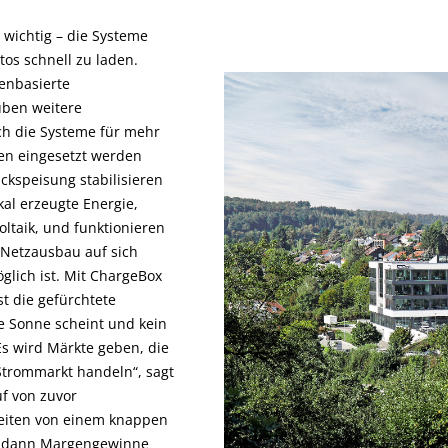
 wichtig – die Systeme
os schnell zu laden.
enbasierte
uben weitere
h die Systeme für mehr
den eingesetzt werden
ckspeisung stabilisieren
kal erzeugte Energie,
oltaik, und funktionieren
 Netzausbau auf sich
glich ist. Mit ChargeBox
t die gefürchtete
e Sonne scheint und kein
Es wird Märkte geben, die
 Strommarkt handeln“, sagt
f von zuvor
eiten von einem knappen
h dann Margengewinne