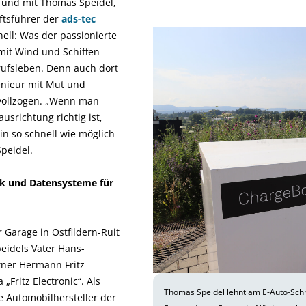
 und mit Thomas Speidel,
tsführer der
ads-tec
nell: Was der passionierte
it Wind und Schiffen
erufsleben. Denn auch dort
enieur mit Mut und
ollzogen. „Wenn man
usrichtung richtig ist,
n so schnell wie möglich
peidel.
ik und Datensysteme für
 Garage in Ostfildern-Ruit
eidels Vater Hans-
ner Hermann Fritz
„Fritz Electronic“. Als
Thomas Speidel lehnt am E-Auto-Schn
ie Automobilhersteller der