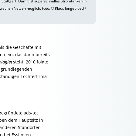
 Stuttgart. Damit ist superschnelles Stromtanken in
wachen Netzen möglich. Foto: © Klaus Jongebloed /
als die Geschäfte mit
n ein, das dann bereits
ologie
) steht. 2010 folgte
er grundlegenden
ständigen Tochterfirma
sgegründete ads-tec
eben dem Hauptsitz in
n anderen Standorten
n bei Esslingen,