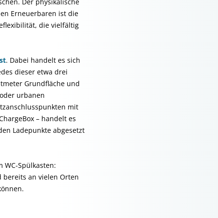
schen. Der physikalische
len Erneuerbaren ist die
exibilität, die vielfältig
st
. Dabei handelt es sich
edes dieser etwa drei
atmeter Grundfläche und
 oder urbanen
etzanschlusspunkten mit
 ChargeBox – handelt es
eiden Ladepunkte abgesetzt
im WC-Spülkasten:
bereits an vielen Orten
können.