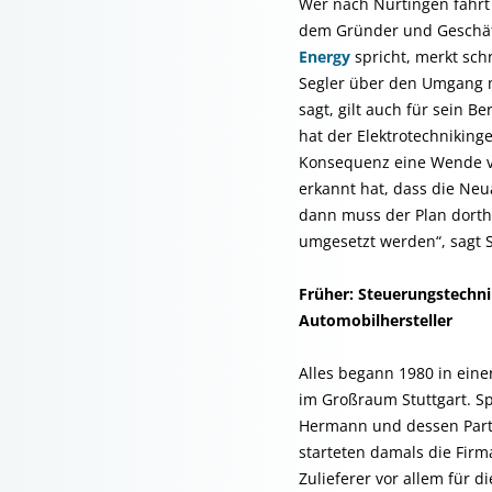
Wer nach Nürtingen fährt
dem Gründer und Geschäf
Energy
spricht, merkt sch
Segler über den Umgang m
sagt, gilt auch für sein B
hat der Elektrotechniking
Konsequenz eine Wende v
erkannt hat, dass die Neua
dann muss der Plan dorthi
umgesetzt werden“, sagt S
Früher: Steuerungstechn
Automobilhersteller
Alles begann 1980 in einer
im Großraum Stuttgart. Sp
Hermann und dessen Part
starteten damals die Firma 
Zulieferer vor allem für d