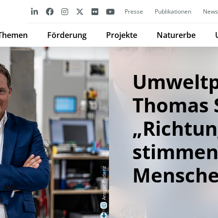
Presse
Publikationen
Newsl
Themen
Förderung
Projekte
Naturerbe
Umweltp
Thomas S
„Richtun
stimmen 
Mensche
Ansgar Pudenz
©