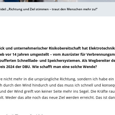
del: „Richtung und Ziel stimmen – traut den Menschen mehr zu!“
ick und unternehmerischer Risikobereitschaft hat Elektrotechni
ieb vor 14 Jahren umgestellt – vom Ausrüster für Verbrennungs
epufferten Schnelllade- und Speichersystemen. Als Wegbereiter d
is 2024 der DBU. Wie schafft man eine solche Wende?
e nicht mehr in die ursprüngliche Richtung, sondern ich habe ein
ch durch den Wind hindurch und das muss ich schnell und konse
 und der Wind greift von keiner Seite mehr ins Segel. Die Kräfte r
hlt. Weder das alte noch das neue Ziel werden erreicht. Das ist dan