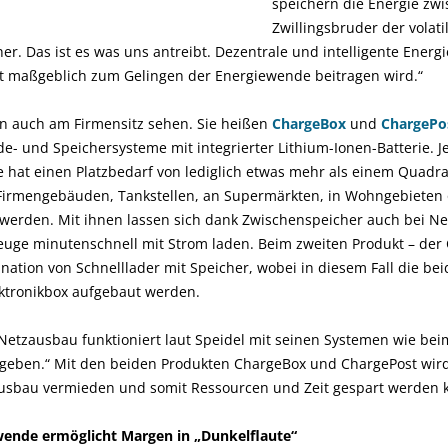
speichern die Energie zwi
Zwillingsbruder der volati
cher. Das ist es was uns antreibt. Dezentrale und intelligente Energiefl
 maßgeblich zum Gelingen der Energiewende beitragen wird.“
n auch am Firmensitz sehen. Sie heißen
ChargeBox
und
ChargePo
e- und Speichersysteme mit integrierter Lithium-Ionen-Batterie. J
hat einen Platzbedarf von lediglich etwas mehr als einem Quadr
, Firmengebäuden, Tankstellen, an Supermärkten, in Wohngebieten
 werden. Mit ihnen lassen sich dank Zwischenspeicher auch bei N
euge minutenschnell mit Strom laden. Beim zweiten Produkt – der
nation von Schnelllader mit Speicher, wobei in diesem Fall die b
ektronikbox aufgebaut werden.
etzausbau funktioniert laut Speidel mit seinen Systemen wie be
bgeben.“ Mit den beiden Produkten ChargeBox und ChargePost wird 
usbau vermieden und somit Ressourcen und Zeit gespart werden 
ewende ermöglicht Margen in „Dunkelflaute“