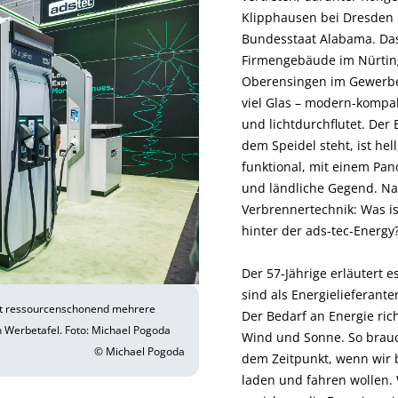
Klipphausen bei Dresden
Bundesstaat Alabama. Da
Firmengebäude im Nürting
Oberensingen im Gewerbe
viel Glas – modern-kompakt
und lichtdurchflutet. De
dem Speidel steht, ist he
funktional, mit einem Pan
und ländliche Gegend. Na
Verbrennertechnik: Was is
hinter der ads-tec-Energy
Der 57-Jährige erläutert 
sind als Energielieferant
cht ressourcenschonend mehrere
Der Bedarf an Energie rich
n Werbetafel. Foto: Michael Pogoda
Wind und Sonne. So brau
© Michael Pogoda
dem Zeitpunkt, wenn wir 
laden und fahren wollen.