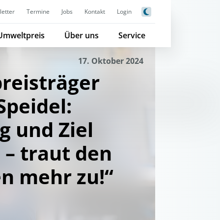
etter
Termine
Jobs
Kontakt
Login
Umweltpreis
Über uns
Service
17. Oktober 2024
reisträger
peidel:
g und Ziel
– traut den
n mehr zu!“