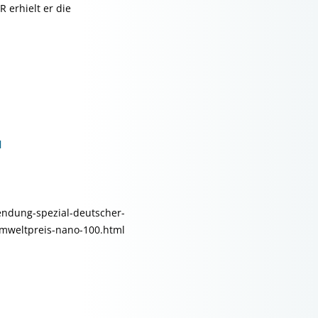
erhielt er die
l
sendung-spezial-deutscher-
mweltpreis-nano-100.html