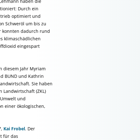
 Lehmann haben die
tioniert: Durch ein
trieb optimiert und
on Schweröl um bis zu
er konnten dadurch rund
es klimaschädlichen
ffdioxid eingespart
in diesem Jahr Myriam
nd BUND und Kathrin
Landwirtschaft. Sie haben
 Landwirtschaft (ZKL)
 Umwelt und
n einer ökologischen,
7,
Kai Frobel
. Der
t für das