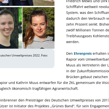
Friedrich Mewis und Dirk
Schifffahrt weltweit revolu
System, was den Schiffsan
dadurch den Verbrauch v
zehn Prozent senkt. Bish
zwölf Millionen Tonnen d
Treibhausgases Kohlensto
werden.
Den
Ehrenpreis
erhalten 
eutschen Umweltpreises 2022. Foto:
Rapior vom Umweltverba
Muus als Vertreterin der 
in der Zukunftskommission
Brücken gebaut zwischen
apior und Kathrin Muus entwarfen für die ZKL gemeinsam die Visio
ugleich ökonomisch tragfähigen Agrarwirtschaft.
teinbrenner den Preisträger des Deutschen Umweltpreises von 201
zer ist Initiator des Projektes „Grünes Band“, für sein Engagemen