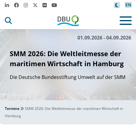
EN
m
g M
r
/
i
@ Ha
esse und Cong
ess
Rene Z
bur
©
01.09.2026 - 04.09.2026
SMM 2026: Die Weltleitmesse der
maritimen Wirtschaft in Hamburg
Die Deutsche Bundesstiftung Umwelt auf der SMM
Termine
SMM 2026: Die Weltleitmesse der maritimen Wirtschaft in
Hamburg