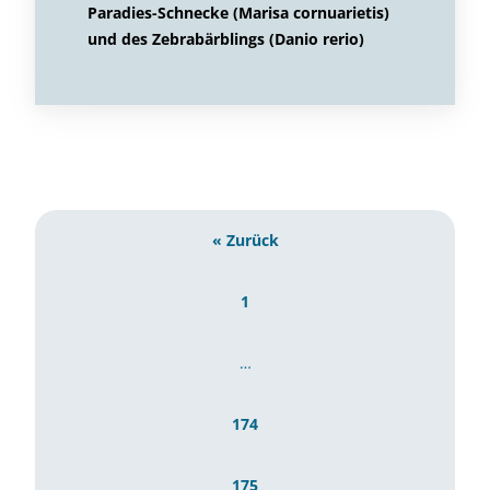
Paradies-Schnecke (Marisa cornuarietis)
und des Zebrabärblings (Danio rerio)
« Zurück
1
…
174
175