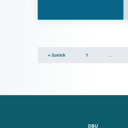
« Zurück
1
…
DBU