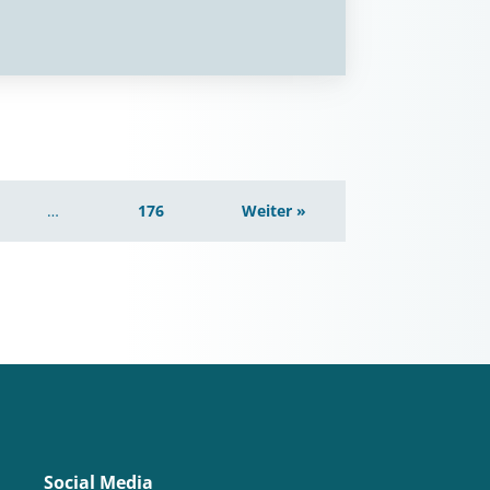
…
176
Weiter »
Social Media