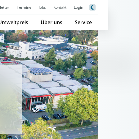
etter
Termine
Jobs
Kontakt
Login
Umweltpreis
Über uns
Service