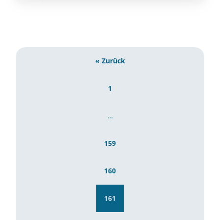
« Zurück
1
…
159
160
161