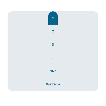
1
2
3
…
167
Weiter »