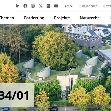
Presse
Publikationen
Newsl
Themen
Förderung
Projekte
Naturerbe
34/01