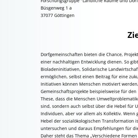
Forschungsgruppe "Ländliche Räume und Dorf
Büsgenweg 1 a
37077 Göttingen
Zi
Dorfgemeinschaften bieten die Chance, Proje
einer nachhaltigen Entwicklung dienen. So gi
Bioladeninitiativen, Solidarische Landwirtsc
ermöglichen, selbst einen Beitrag für eine zuk
Initiativen können Menschen motiviert werde
Gemeinschaftsprojekte beispielsweise für den 
These, dass die Menschen Umweltproblematike
sind, sondern auch selbst über die Hebel für 
Individuen, aber vor allem als Kollektiv. Wen
Hebel der sozialökologischen Transformation is
untersuchen und daraus Empfehlungen für die 
Daher steht das Thema „Verschiedene Formen 