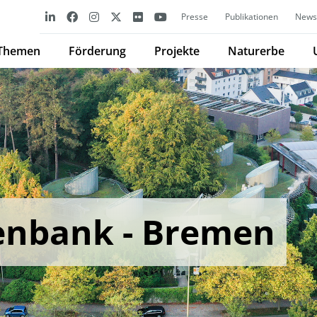
Presse
Publikationen
Newsl
Themen
Förderung
Projekte
Naturerbe
enbank - Bremen