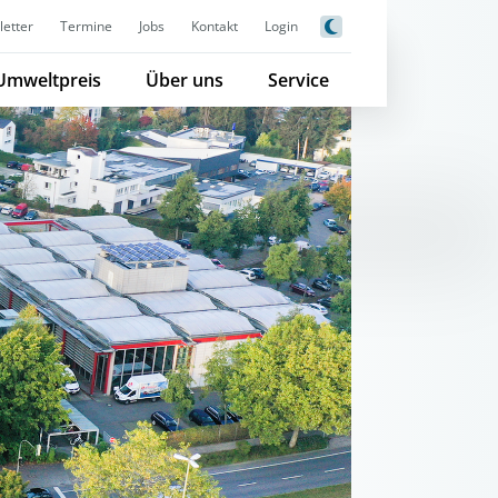
etter
Termine
Jobs
Kontakt
Login
Umweltpreis
Über uns
Service