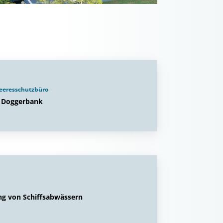
eeresschutzbüro
s Doggerbank
ung von Schiffsabwässern