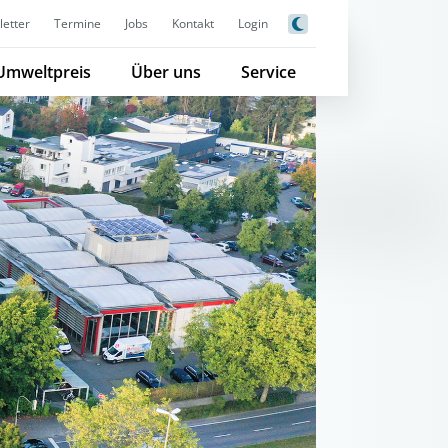
etter
Termine
Jobs
Kontakt
Login
Umweltpreis
Über uns
Service