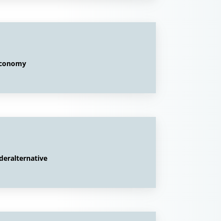
 Economy
deralternative