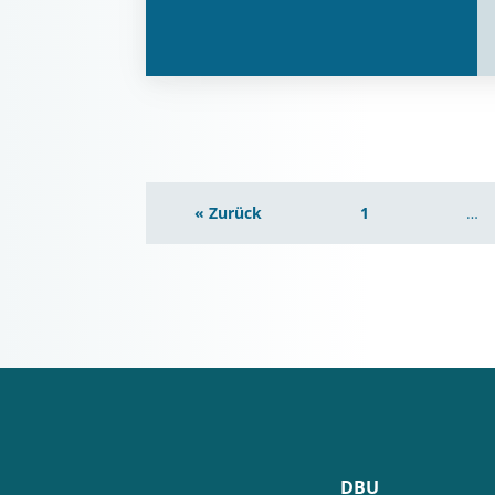
« Zurück
1
…
DBU