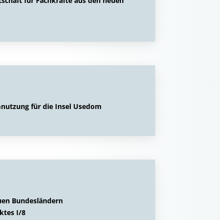
chaft für Fachkräfte aus den neuen
utzung für die Insel Usedom
euen Bundesländern
ktes I/8