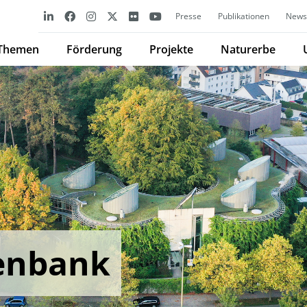
Presse
Publikationen
Newsl
Themen
Förderung
Projekte
Naturerbe
enbank