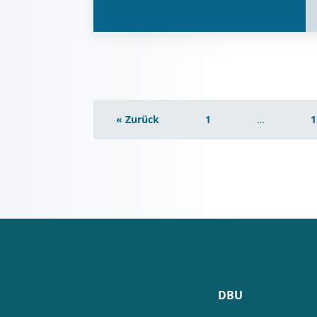
« Zurück
1
…
1
DBU