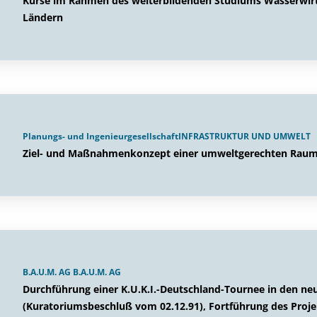
Kurse im Rahmen des weiterbildenden Studiums Wasserwirts
Ländern
Planungs- und IngenieurgesellschaftINFRASTRUKTUR UND UMWELT
Ziel- und Maßnahmenkonzept einer umweltgerechten Raumn
B.A.U.M. AG B.A.U.M. AG
Durchführung einer K.U.K.I.-Deutschland-Tournee in den n
(Kuratoriumsbeschluß vom 02.12.91), Fortführung des Proje