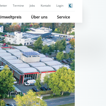
etter
Termine
Jobs
Kontakt
Login
Umweltpreis
Über uns
Service