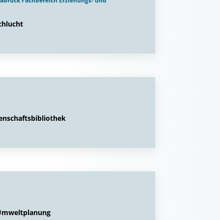
snabrück Fachbereich Erziehungs- und
chlucht
enschaftsbibliothek
 Umweltplanung