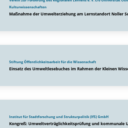
Verein zur Förderung des Regionalen Lernens e. V. c/o Universität O
Kulturwissenschaften
Maßnahme der Umwelterziehung am Lernstandort Noller S
Stiftung Öffentlichkeitsarbeit für die Wissenschaft
Einsatz des Umweltlesebuches im Rahmen der Kleinen Wiss
Institut für Stadtforschung und Strukturpolitik (IfS) GmbH
Kongreß: Umweltverträglichkeitsprüfung und kommunale