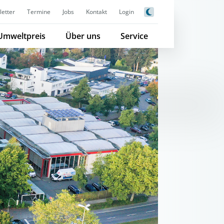
etter
Termine
Jobs
Kontakt
Login
Umweltpreis
Über uns
Service