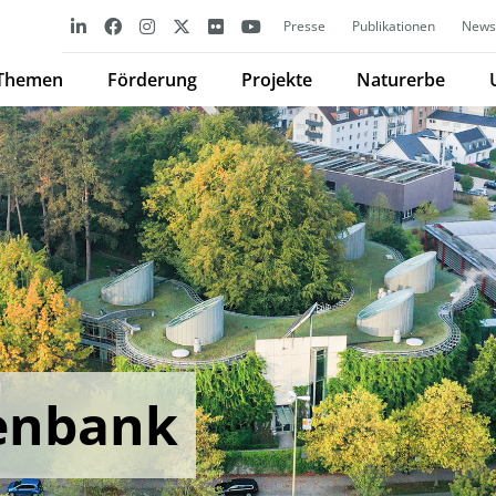
Presse
Publikationen
Newsl
Themen
Förderung
Projekte
Naturerbe
enbank