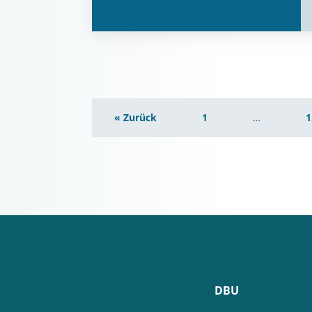
« Zurück
1
…
1
DBU