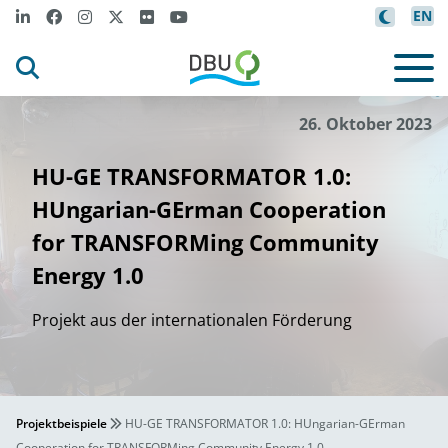
EN
l
d
y
m
So
i
ar
i
t
Econo
y Center
©
26. Oktober 2023
HU-GE TRANSFORMATOR 1.0:
HUngarian-GErman Cooperation
for TRANSFORMing Community
Energy 1.0
Projekt aus der internationalen Förderung
Projektbeispiele
HU-GE TRANSFORMATOR 1.0: HUngarian-GErman
Cooperation for TRANSFORMing Community Energy 1.0