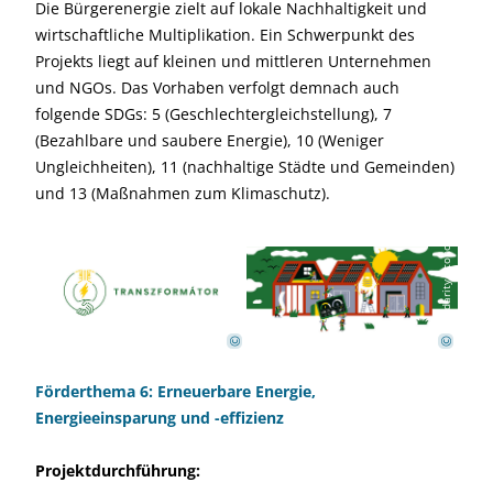
Die Bürgerenergie zielt auf lokale Nachhaltigkeit und
wirtschaftliche Multiplikation. Ein Schwerpunkt des
Projekts liegt auf kleinen und mittleren Unternehmen
und NGOs. Das Vorhaben verfolgt demnach auch
folgende SDGs: 5 (Geschlechtergleichstellung), 7
(Bezahlbare und saubere Energie), 10 (Weniger
Ungleichheiten), 11 (nachhaltige Städte und Gemeinden)
und 13 (Maßnahmen zum Klimaschutz).
S
o
l
i
d
a
r
i
t
y
E
c
o
n
o
m
y
C
e
n
t
e
S
o
l
i
d
a
r
i
t
y
E
c
o
n
o
m
y
C
e
n
t
e
r
r
©
©
Förderthema 6: Erneuerbare Energie,
Energieeinsparung und -effizienz
Projektdurchführung: