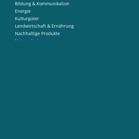
Bildung & Kommunikation
Energie
Kulturgüter
Landwirtschaft & Ernährung
Nachhaltige Produkte
Naturschutz
Ressourcen
Wasser
Social Media
LinkedIn
facebook
Instagram
Twitter
Flickr
YouTube