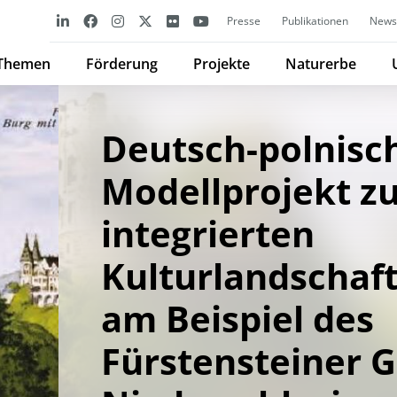
Presse
Publikationen
Newsl
Themen
Förderung
Projekte
Naturerbe
Deutsch-polnisc
Modellprojekt z
integrierten
Kulturlandschaf
am Beispiel des
Fürstensteiner G