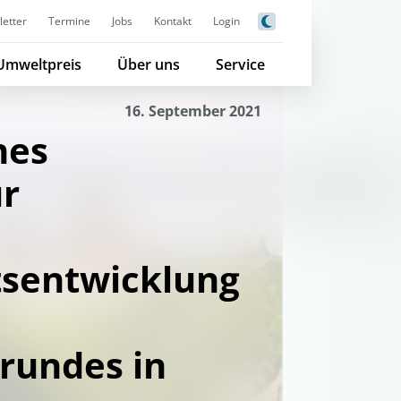
etter
Termine
Jobs
Kontakt
Login
Umweltpreis
Über uns
Service
16. September 2021
hes
ur
tsentwicklung
rundes in