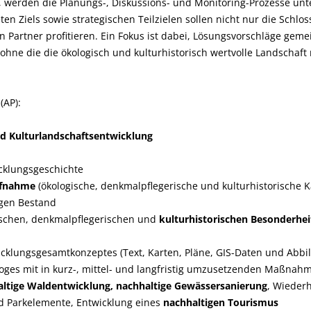
, werden die Planungs-, Diskussions- und Monitoring-Prozesse unte
en Ziels sowie strategischen Teilzielen sollen nicht nur die Schlo
n Partner profitieren. Ein Fokus ist dabei, Lösungsvorschläge geme
 ohne die die ökologisch und kulturhistorisch wertvolle Landschaft
(AP):
und Kulturlandschaftsentwicklung
cklungsgeschichte
ufnahme
(ökologische, denkmalpflegerische und kulturhistorische K
igen Bestand
ischen, denkmalpflegerischen und
kulturhistorischen Besonderheit
icklungsgesamtkonzeptes (Text, Karten, Pläne, GIS-Daten und Abb
loges mit in kurz-, mittel- und langfristig umzusetzenden Maßnah
ltige Waldentwicklung, nachhaltige Gewässersanierung
, Wieder
nd Parkelemente, Entwicklung eines
nachhaltigen Tourismus