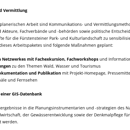
d Vermittlung
l-planerischen Arbeit sind Kommunikations- und Vermittlungsmetho
nd Akteure, Fachverbände und -behörden sowie politische Entschei
te für die Fürstensteiner Park- und Kulturlandschaft zu sensibilisi
dieses Arbeitspaketes sind folgende Maßnahmen geplant:
n Netzwerkes mit Fachexkursion,
Fachworkshops
und Information
rungen
zu den Themen Wald, Wasser und Tourismus
okumentation und Publikation
mit Projekt-Homepage, Pressemitte
näle und Fernsehen
 einer GIS-Datenbank
jektergebnisse in die Planungsinstrumentarien und -strategien des N
wirtschaft, der Gewässerentwicklung sowie der Denkmalpflege für 
rt werden.