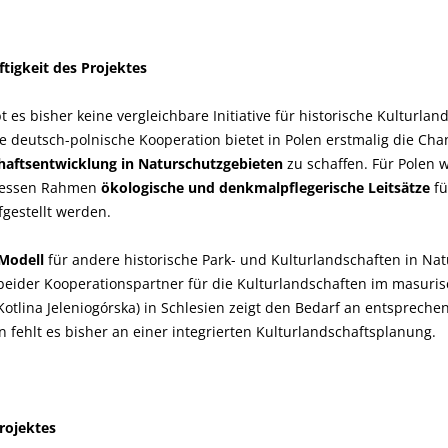
tigkeit des Projektes
t es bisher keine vergleichbare Initiative für historische Kulturla
e deutsch-polnische Kooperation bietet in Polen erstmalig die Chan
chaftsentwicklung in Naturschutzgebieten
zu schaffen. Für Polen w
 dessen Rahmen
ökologische und denkmalpflegerische Leitsätze
fü
gestellt werden.
Modell
für andere historische Park- und Kulturlandschaften in Nat
ider Kooperationspartner für die Kulturlandschaften im masurisc
Kotlina Jeleniogórska) in Schlesien zeigt den Bedarf an entsprech
n fehlt es bisher an einer integrierten Kulturlandschaftsplanung.
rojektes