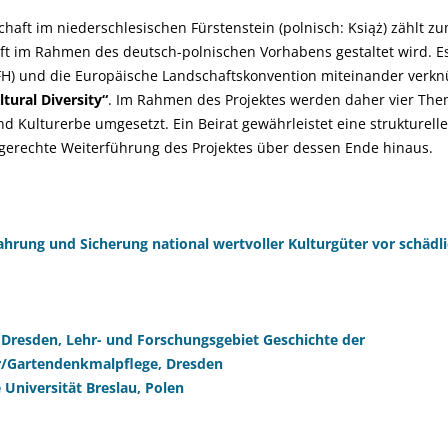
chaft im niederschlesischen Fürstenstein (polnisch: Książ) zählt z
ft im Rahmen des deutsch-polnischen Vorhabens gestaltet wird. Es
(FFH) und die Europäische Landschaftskonvention miteinander verkn
ltural Diversity“
. Im Rahmen des Projektes werden daher vier The
und Kulturerbe umgesetzt. Ein Beirat gewährleistet eine strukture
gerechte Weiterführung des Projektes über dessen Ende hinaus.
ahrung und Sicherung national wertvoller Kulturgüter vor schäd
 Dresden, Lehr- und Forschungsgebiet Geschichte der
r/Gartendenkmalpflege, Dresden
 Universität Breslau, Polen