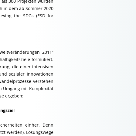
 als 300 Projekten wurden
uch in dem ab Sommer 2020
eving the SDGs (ESD for
weltveränderungen 2011“
ltigkeitsziele formuliert.
ung, die einer intensiven
und sozialer Innovationen
Wandelprozesse verstehen
en Umgang mit Komplexität
tze ergeben:
ngsziel
icherheiten einher. Denn
nutzt werden), Lösungswege