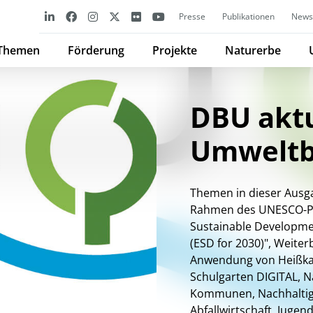
Presse
Publikationen
Newsl
Themen
Förderung
Projekte
Naturerbe
DBU aktu
Umweltbi
Themen in dieser Aus
Rahmen des UNESCO-Pr
Sustainable Developme
(ESD for 2030)", Weite
Anwendung von Heißkal
Schulgarten DIGITAL, N
Kommunen, Nachhaltig
Abfallwirtschaft, Jugen