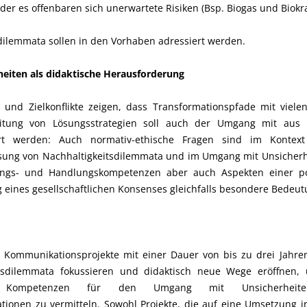
 oder es offenbaren sich unerwartete Risiken (Bsp. Biogas und Biokra
dilemmata sollen in den Vorhaben adressiert werden.
eiten als didaktische Herausforderung
 und Zielkonflikte zeigen, dass Transformationspfade mit viele
itung von Lösungsstrategien soll auch der Umgang mit aus Ko
ert werden: Auch normativ-ethische Fragen sind im Kontex
ösung von Nachhaltigkeitsdilemmata und im Umgang mit Unsicherh
ungs- und Handlungskompetenzen aber auch Aspekten einer po
 eines gesellschaftlichen Konsenses gleichfalls besondere Bedeut
 Kommunikationsprojekte mit einer Dauer von bis zu drei Jahren
itsdilemmata fokussieren und didaktisch neue Wege eröffnen,
er Kompetenzen für den Umgang mit Unsicherhei
ationen zu vermitteln. Sowohl Projekte, die auf eine Umsetzung i