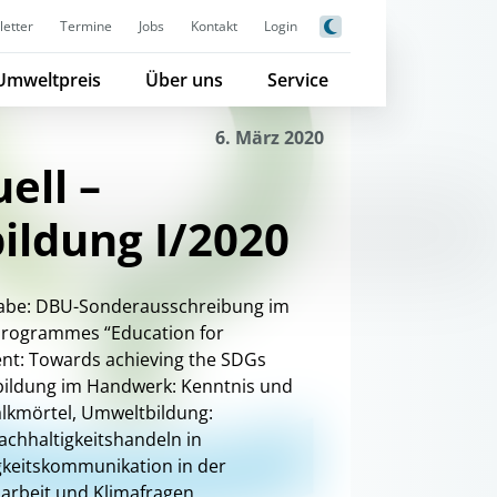
etter
Termine
Jobs
Kontakt
Login
Umweltpreis
Über uns
Service
6. März 2020
ell –
ldung I/2020
gabe: DBU-Sonderausschreibung im
ogrammes “Education for
nt: Towards achieving the SDGs
rbildung im Handwerk: Kenntnis und
kmörtel, Umweltbildung:
achhaltigkeitshandeln in
keitskommunikation in der
darbeit und Klimafragen,