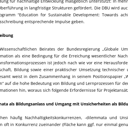
ung für nachhaltige Entwicklung maßgeblich unterstützt: In mehr
erführung in langfristige Strukturen gefördert. Die DBU wird a
gramm “Education for Sustainable Development: Towards achi
usschreibung entsprechende Impulse geben.
reibung
Wissenschaftlichen Beirates der Bundesregierung „Globale Um
ation als eine Bedingung für die Erreichung wesentlicher Nachha
ansformationsprozessen ist jedoch nach wie vor eine Herausforder
chaft, Bildung sowie einer praktischer Umsetzung technischer 
samt weist in dem Zusammenhang in seinem Positionspapier „
ten“ auf die hohe Bedeutung von Bildung und Lernprozessen für d
rmationen hin, woraus sich folgende Erfordernisse für Projektansä
ata als Bildungsanlass und Umgang mit Unsicherheiten als Bildu
hen häufig Nachhaltigkeitskonkurrenzen, -dilemmata und Uns
en oft in Konkurrenz zueinander (Fläche kann ggf. nur einmal ge