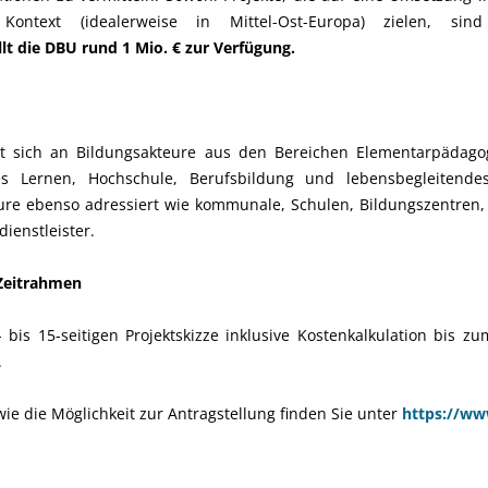
 Kontext (idealerweise in Mittel-Ost-Europa) zielen, si
lt die DBU rund 1 Mio. € zur Verfügung.
et sich an Bildungsakteure aus den Bereichen Elementarpädagog
es Lernen, Hochschule, Berufsbildung und lebensbegleitend
kteure ebenso adressiert wie kommunale, Schulen, Bildungszentren
ienstleister.
Zeitrahmen
- bis 15-seitigen Projektskizze inklusive Kostenkalkulation bis zu
.
ie die Möglichkeit zur Antragstellung finden Sie unter
https://ww