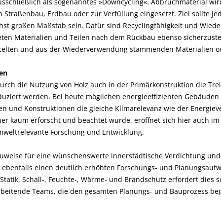
usschließlich als sogenanntes »Downcycling«. Abbruchmaterial wird
m Straßenbau, Erdbau oder zur Verfüllung eingesetzt. Ziel sollte j
hst großen Maßstab sein. Dafür sind Recyclingfähigkeit und Wied
en Materialien und Teilen nach dem Rückbau ebenso sicherzuste
cycelten und aus der Wiederverwendung stammenden Materialien od
len
rch die Nutzung von Holz auch in der Primärkonstruktion die Tre
duziert werden. Bei heute möglichen energieeffizienten Gebäuden 
en und Konstruktionen die gleiche Klimarelevanz wie der Energiev
her kaum erforscht und beachtet wurde, eröffnet sich hier auch i
mwelt­relevante Forschung und Entwicklung.
auweise für eine wünschenswerte innerstädtische Verdichtung un
t ebenfalls einen deutlich erhöhten Forschungs- und Planungsaufw
 Statik, Schall-, Feuchte-, Wärme- und Brandschutz erfordert dies 
rbeitende Teams, die den gesamten Planungs- und Bauprozess beg