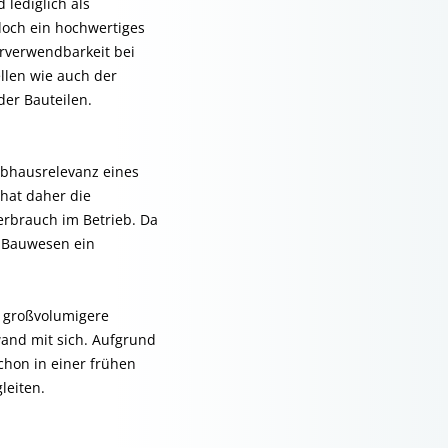
 lediglich als
edoch ein hochwertiges
erverwendbarkeit bei
llen wie auch der
er Bauteilen.
ibhausrelevanz eines
hat daher die
erbrauch im Betrieb. Da
m Bauwesen ein
d großvolumigere
and mit sich. Aufgrund
schon in einer frühen
leiten.