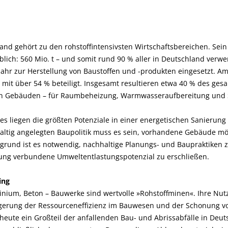
and gehört zu den rohstoff­intensivsten Wirtschaftsbereichen. Sein
blich: 560 Mio. t – und somit rund 90 % aller in Deutschland ver
Jahr zur Herstellung von Baustoffen und -produkten eingesetzt. 
 mit über 54 % beteiligt. Insgesamt resultieren etwa 40 % des ge
in Gebäuden – für Raumbeheizung, Warmwasseraufbereitung und S
es liegen die größten Potenziale in einer energetischen Sanierung
haltig angelegten Baupolitik muss es sein, vorhandene Gebäude mögl
grund ist es notwendig, nachhaltige Planungs- und Baupraktiken z
ung verbundene Umweltentlastungspotenzial zu erschließen.
ing
minium, Beton – Bauwerke sind wertvolle »Rohstoffminen«. Ihre Nu
eigerung der Ressourceneffizienz im Bauwesen und der Schonung v
s heute ein Großteil der anfallenden Bau- und Abrissabfälle in Deu