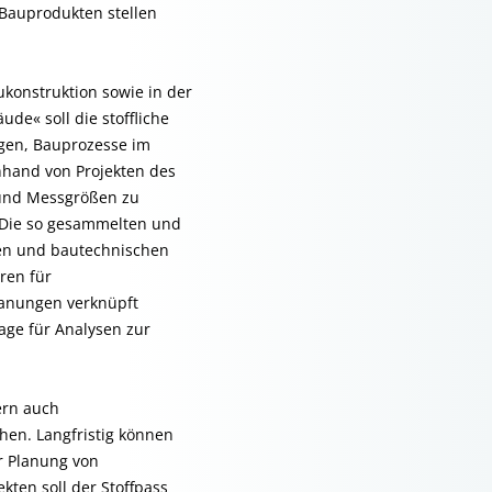
Bauprodukten stellen
ukonstruktion sowie in der
de« soll die stoffliche
gen, Bauprozesse im
anhand von Projekten des
und Messgrößen zu
. Die so gesammelten und
hen und bautechnischen
ren für
lanungen verknüpft
ge für Analysen zur
ern auch
hen. Langfristig können
r Planung von
ten soll der Stoffpass