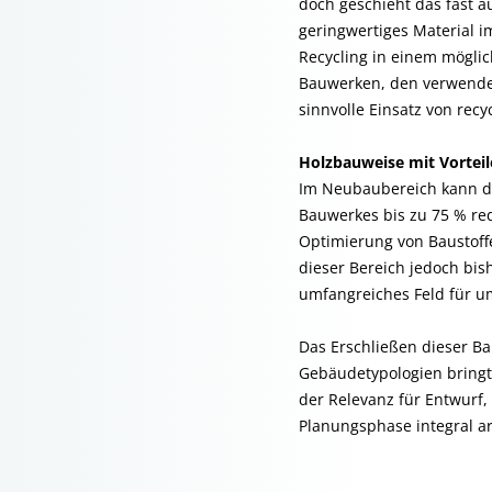
doch geschieht das fast a
geringwertiges Material i
Recycling in einem möglic
Bauwerken, den verwendet
sinnvolle Einsatz von re
Holzbauweise mit Vortei
Im Neubaubereich kann du
Bauwerkes bis zu 75 % re
Optimierung von Baustoff
dieser Bereich jedoch bis
umfangreiches Feld für u
Das Erschließen dieser B
Gebäude­typologien bring
der Relevanz für Entwurf,
Planungsphase integral a