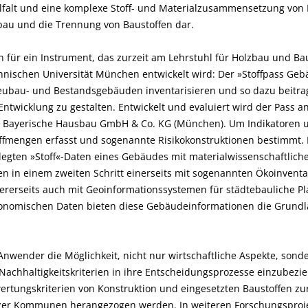
lfalt und eine komplexe Stoff- und Materialzusammensetzung von 
bau und die Trennung von Baustoffen dar.
n für ein Instrument, das zurzeit am Lehrstuhl für Holzbau und Ba
nischen Universität München entwickelt wird: Der »Stoffpass Gebäu
bau- und Bestandsgebäuden inventarisieren und so dazu beitra
Entwicklung zu gestalten. Entwickelt und evaluiert wird der Pass 
 Bayerische Hausbau GmbH & Co. KG (München). Um Indikatoren 
toffmengen erfasst und sogenannte Risikokonstruktionen bestimmt
rlegten »Stoff«-Daten eines Gebäudes mit materialwissenschaftlic
n in einem zweiten Schritt einerseits mit sogenannten Ökoinventa
erseits auch mit Geoinformations­systemen für städtebauliche P
onomischen Daten bieten diese Gebäudeinformationen die Grundla
nwender die Möglichkeit, nicht nur wirtschaftliche Aspekte, sond
Nachhaltigkeitskriterien in ihre Entscheidungsprozesse einzubezie
wertungskriterien von Konstruktion und eingesetzten Baustoffen zu
zer Kommunen herangezogen werden. In weiteren Forschungsprojek