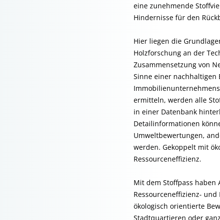
eine zunehmende Stoffvie
Hindernisse für den Rück
Hier liegen die Grundlage
Holzforschung an der Tech
Zusammensetzung von Neu
Sinne einer nachhaltigen 
Immobilien­unternehmens
ermitteln, werden alle S
in einer Datenbank hinte
Detailinformationen könne
Umweltbewertungen, ander
werden. Gekoppelt mit ök
Ressourceneffizienz.
Mit dem Stoffpass haben A
Ressourceneffizienz- und 
ökologisch orientierte Be
Stadtquartieren oder gan