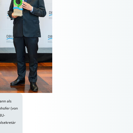
ann als
nhofer (von
BU-
alsekretär