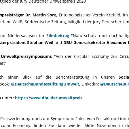
lied der Jury Deutscher Umweltptreis 2020
npreisträger Dr. Martin Sor
g, Entomologischer Verein Krefeld, i
arlene Weiß, Süddeutsche Zeitung, Mitglied der Jury Deutscher Um
and Niedersachsen im
Filmbeitrag
"Naturschutz und nachhalt
sterpräsident Stephan Weil
und
DBU-Generalsekretär Alexander
s
Umweltpreissymposiums
"Von der Circular Economy zur Circu
aft"
h einen Blick auf die Berichterstattung in unsren
Socia
ebook:
@DeutscheBundesstiftungUmwelt
, LinkedIn:
@DeutscheBun
s
unter
:
https://www.dbu.de/umweltpreis
r Preisverleihung und zum Symposium, Fotos vom Festakt und innov
ular Economy, finden Sie dann wieder Mitte November in d