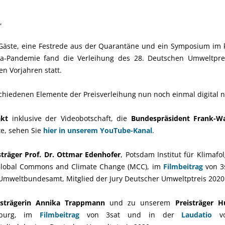
,
Gäste, eine Festrede aus der Quarantäne und ein Symposium im k
a-Pandemie fand die Verleihung des 28. Deutschen Umweltpre
n Vorjahren statt.
schiedenen Elemente der Preisverleihung nun noch einmal digital 
akt
inklusive der Videobotschaft, die
Bundespräsident Frank-Wa
e, sehen Sie
hier in unserem YouTube-Kanal
.
sträger Prof. Dr. Ottmar Edenhofer
, Potsdam Institut für Klimafo
 Global Commons and Climate Change (MCC), im
Filmbeitrag
von 3
, Umweltbundesamt, Mitglied der Jury Deutscher Umweltptreis 2020
isträgerin Annika Trappmann
und zu unserem
Preisträger 
imburg, im
Filmbeitrag
von 3sat und in der
Laudatio
v