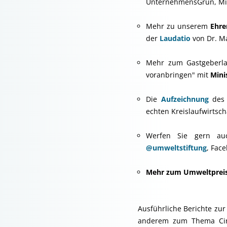
UnternehmensGrün, Mitg
Mehr zu unserem
Ehre
der
Laudatio
von Dr. M
Mehr zum Gastgeberl
voranbringen" mit
Mini
Die
Aufzeichnung
de
echten Kreislaufwirtsch
Werfen Sie gern auc
@umweltstiftung
, Fac
Mehr zum Umweltprei
Ausführliche Berichte zu
anderem zum Thema Circ