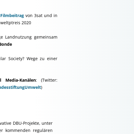
m
Filmbeitrag
von 3sat und in
weltptreis 2020
ige Landnutzung gemeinsam
 Bonde
lar Society? Wege zu einer
l Media-Kanälen
: (Twitter:
desstiftungUmwelt
)
ative DBU-Projekte, unter
er kommenden regulären